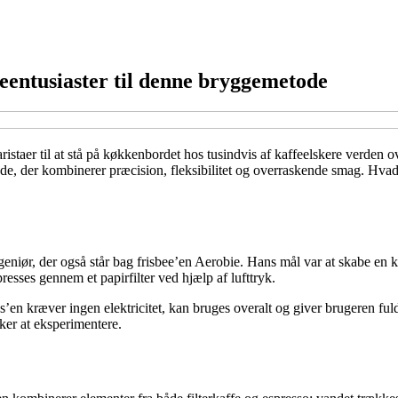
entusiaster til denne bryggemetode
istaer til at stå på køkkenbordet hos tusindvis af kaffeelskere verden ov
e, der kombinerer præcision, fleksibilitet og overraskende smag. Hvad
niør, der også står bag frisbee’en Aerobie. Hans mål var at skabe en k
esses gennem et papirfilter ved hjælp af lufttryk.
en kræver ingen elektricitet, kan bruges overalt og giver brugeren fuld 
sker at eksperimentere.