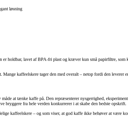
egant løsning
n er holdbar, lavet af BPA-fri plast og kræver kun små papirfiltre, so
et. Mange kaffeelskere tager den med overalt – netop fordi den leverer 
ny måde at tænke kaffe på. Den repræsenterer nysgerrighed, eksperiment
ive bryggere fra hele verden konkurrerer i at skabe den bedste opskrift.
delige kaffeelskere – og som viser, at god kaffe ikke behøver at være ko