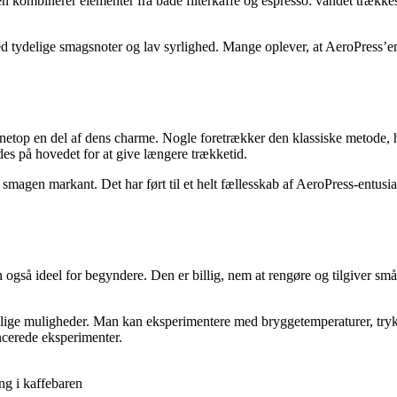
en kombinerer elementer fra både filterkaffe og espresso: vandet trække
med tydelige smagsnoter og lav syrlighed. Mange oplever, at AeroPress
 netop en del af dens charme. Nogle foretrækker den klassiske metode, 
es på hovedet for at give længere trækketid.
agen markant. Det har ført til et helt fællesskab af AeroPress-entusiast
 også ideel for begyndere. Den er billig, nem at rengøre og tilgiver små
ge muligheder. Man kan eksperimentere med bryggetemperaturer, tryk, fi
ncerede eksperimenter.
ng i kaffebaren