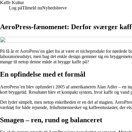
Kaffe Kultur
Log på
Tilmeld nu
Nyhedsbreve
AeroPress-fænomenet: Derfor sværger kaffe
På få år er AeroPress’en gået fra at være et nicheprodukt for nørdede bar
laboratorieudstyr, men bag det enkle design gemmer sig en bryggemetod
mange til netop denne måde at brygge kaffe på?
En opfindelse med et formål
AeroPress’en blev opfundet i 2005 af amerikaneren Alan Adler – en inge
kort bryggetid. Resultatet blev et kompakt system, hvor kaffe og vand pr
Det lyder simpelt, men netop enkelheden er en del af magien. AeroPress’
værktøj for både rejsende, friluftsmennesker og kaffeentusiaster, der el
Smagen – ren, rund og balanceret