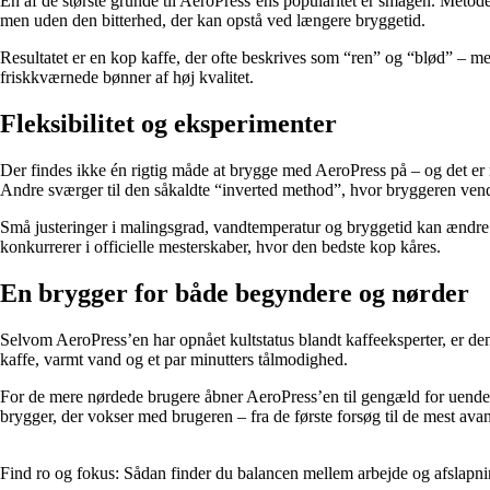
En af de største grunde til AeroPress’ens popularitet er smagen. Metod
men uden den bitterhed, der kan opstå ved længere bryggetid.
Resultatet er en kop kaffe, der ofte beskrives som “ren” og “blød” – 
friskkværnede bønner af høj kvalitet.
Fleksibilitet og eksperimenter
Der findes ikke én rigtig måde at brygge med AeroPress på – og det er
Andre sværger til den såkaldte “inverted method”, hvor bryggeren vend
Små justeringer i malingsgrad, vandtemperatur og bryggetid kan ændre sm
konkurrerer i officielle mesterskaber, hvor den bedste kop kåres.
En brygger for både begyndere og nørder
Selvom AeroPress’en har opnået kultstatus blandt kaffeeksperter, er den
kaffe, varmt vand og et par minutters tålmodighed.
For de mere nørdede brugere åbner AeroPress’en til gengæld for uendeli
brygger, der vokser med brugeren – fra de første forsøg til de mest ava
Find ro og fokus: Sådan finder du balancen mellem arbejde og afslapni