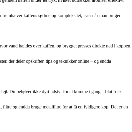
s gennem kaffen under let tryk, hvilket udtrækker aromaer effektivt,
’en fremhæver kaffens sødme og kompleksitet, især når man bruger
hvor vand hældes over kaffen, og brygget presses direkte ned i koppen.
er, der deler opskrifter, tips og teknikker online – og endda
 fejl. Du behøver ikke dyrt udstyr for at komme i gang – blot frisk
ltre og endda bruge metalfiltre for at få en fyldigere kop. Det er en