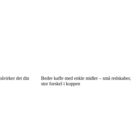
åvirker det din
Bedre kaffe med enkle midler – små redskaber,
stor forskel i koppen