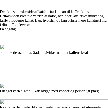
Den kunstneriske side af kaffe – fra latte art til kaffe i kunsten
Udforsk den kreative verden af kaffe, herunder latte art-teknikker og
kaffe i moderne kunst. Lær, hvordan du kan bringe mere kunstneri ind
i din kaffeoplevelse.
Få adgang
Jord, højde og klima: Sådan påvirker naturen kaffens kvalitet
Dit eget kaffehjørne: Skab hygge med kopper og personligt præg
Iskaffe på din måde: Eksperimentér med mælk, sirup og isterninger