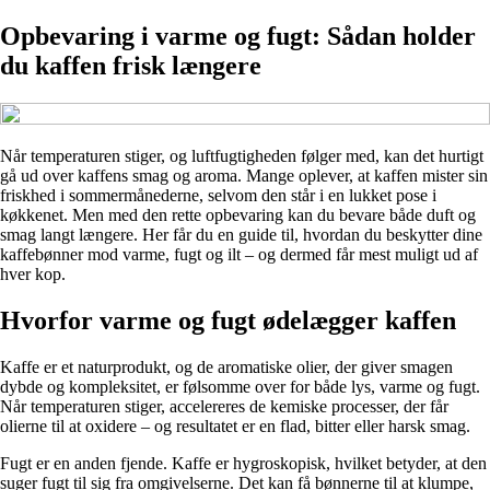
Opbevaring i varme og fugt: Sådan holder
du kaffen frisk længere
Når temperaturen stiger, og luftfugtigheden følger med, kan det hurtigt
gå ud over kaffens smag og aroma. Mange oplever, at kaffen mister sin
friskhed i sommermånederne, selvom den står i en lukket pose i
køkkenet. Men med den rette opbevaring kan du bevare både duft og
smag langt længere. Her får du en guide til, hvordan du beskytter dine
kaffebønner mod varme, fugt og ilt – og dermed får mest muligt ud af
hver kop.
Hvorfor varme og fugt ødelægger kaffen
Kaffe er et naturprodukt, og de aromatiske olier, der giver smagen
dybde og kompleksitet, er følsomme over for både lys, varme og fugt.
Når temperaturen stiger, accelereres de kemiske processer, der får
olierne til at oxidere – og resultatet er en flad, bitter eller harsk smag.
Fugt er en anden fjende. Kaffe er hygroskopisk, hvilket betyder, at den
suger fugt til sig fra omgivelserne. Det kan få bønnerne til at klumpe,