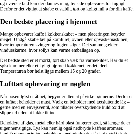
og i værste fald kan der dannes mug, hvis de opbevares for fugtigt.
Derfor er det vigtigt at skabe et stabilt, tørt og køligt miljø for din kaffe.
Den bedste placering i hjemmet
Mange opbevarer kaffe i køkkenskabet – men placeringen betyder
meget. Undgå skabe tæt på komfuret, ovnen eller opvaskemaskinen,
hvor temperaturen svinger og fugten stiger. Det samme gælder
vindueskarme, hvor sollys kan varme emballagen op.
Det bedste sted er et mørkt, tørt skab væk fra varmekilder. Har du et
spisekammer eller et køligt hjørne i køkkenet, er det ideelt.
Temperaturen bør helst ligge mellem 15 og 20 grader.
Lufttæt opbevaring er nøglen
Når posen først er åbnet, begynder ilten at påvirke bønnerne. Derfor er
en lufttæt beholder et must. Vælg en beholder med tætsluttende låg –
gerne med en envejsventil, som tillader overskydende kuldioxid at
slippe ud uden at lukke ilt ind.
Beholdere af glas, metal eller hård plast fungerer godt, så længe de er
uigennemsigtige. Lys kan nemlig også nedbryde kaffens aromaer.
Undgå gennemsigtige beholdere, medmindre de står i et mørkt skab.