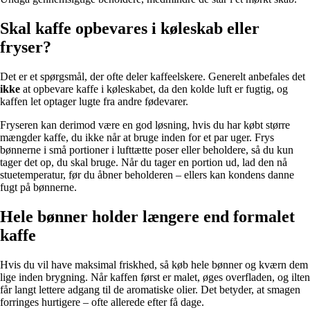
Skal kaffe opbevares i køleskab eller
fryser?
Det er et spørgsmål, der ofte deler kaffeelskere. Generelt anbefales det
ikke
at opbevare kaffe i køleskabet, da den kolde luft er fugtig, og
kaffen let optager lugte fra andre fødevarer.
Fryseren kan derimod være en god løsning, hvis du har købt større
mængder kaffe, du ikke når at bruge inden for et par uger. Frys
bønnerne i små portioner i lufttætte poser eller beholdere, så du kun
tager det op, du skal bruge. Når du tager en portion ud, lad den nå
stuetemperatur, før du åbner beholderen – ellers kan kondens danne
fugt på bønnerne.
Hele bønner holder længere end formalet
kaffe
Hvis du vil have maksimal friskhed, så køb hele bønner og kværn dem
lige inden brygning. Når kaffen først er malet, øges overfladen, og ilten
får langt lettere adgang til de aromatiske olier. Det betyder, at smagen
forringes hurtigere – ofte allerede efter få dage.