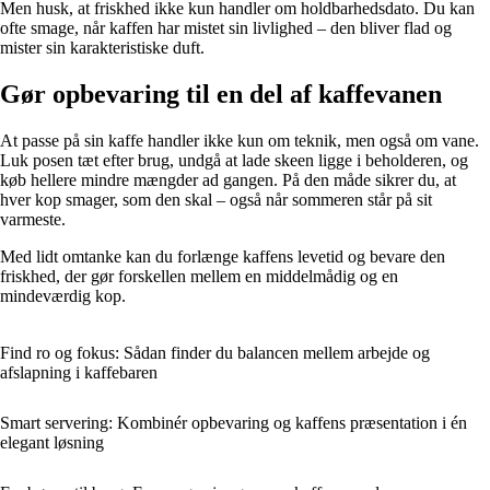
Men husk, at friskhed ikke kun handler om holdbarhedsdato. Du kan
ofte smage, når kaffen har mistet sin livlighed – den bliver flad og
mister sin karakteristiske duft.
Gør opbevaring til en del af kaffevanen
At passe på sin kaffe handler ikke kun om teknik, men også om vane.
Luk posen tæt efter brug, undgå at lade skeen ligge i beholderen, og
køb hellere mindre mængder ad gangen. På den måde sikrer du, at
hver kop smager, som den skal – også når sommeren står på sit
varmeste.
Med lidt omtanke kan du forlænge kaffens levetid og bevare den
friskhed, der gør forskellen mellem en middelmådig og en
mindeværdig kop.
Find ro og fokus: Sådan finder du balancen mellem arbejde og
afslapning i kaffebaren
Smart servering: Kombinér opbevaring og kaffens præsentation i én
elegant løsning